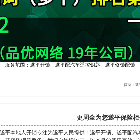
服务范围：遂平开锁、遂平配汽车遥控钥匙、遂平修锁配锁
首页：
遂
更周全为您遂平保险柜
平本地人开锁专注为遂平人民提供：遂平开锁、遂平配汽车