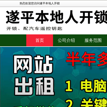
热烈欢迎您访问遂平本地人开锁
首页
公司介绍
服务范围