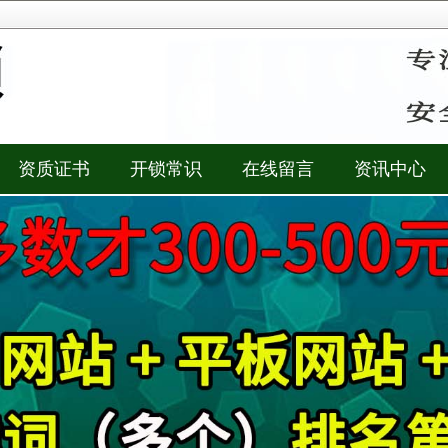
资质证书
开锁常识
在线留言
资讯中心